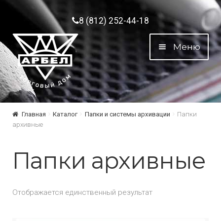
Перейти к навигации
Перейти к содержимому
8 (812) 252-44-18
Меню
Главная
Каталог
Папки и системы архивации
Папки
архивные
Папки архивные
Отображается единственный результат