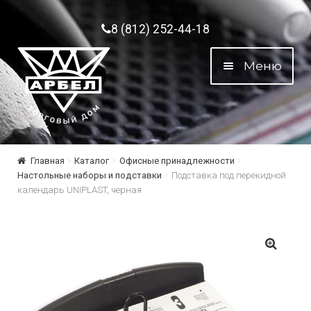
Перейти к навигации
Перейти к содержимому
8 (812) 252-44-18
Меню
Главная
Каталог
Офисные принадлежности
Настольные наборы и подставки
Подставка под перекидной
календарь UNIPLAST, черная
🔍