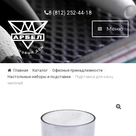
Перейти к навигации
Перейти к содержимому
8 (812) 252-44-18
Меню
Главная
Каталог
Офисные принадлежности
Настольные наборы и подставки
Подставка для канц.
мелочей
🔍