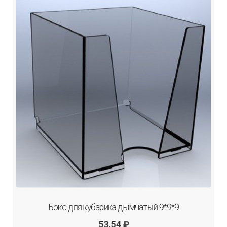
Бокс для кубарика дымчатый 9*9*9
53.54
₽