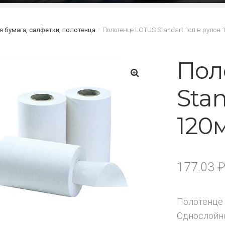
я бумага, салфетки, полотенца
Полотенце LOTUS Standart 1сл.в рулон 
Пол
Stan
🔍
120
177.03
Полотенце 
Однослойно