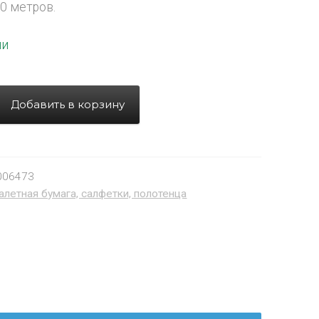
20 метров.
ии
Добавить в корзину
006473
алетная бумага, салфетки, полотенца