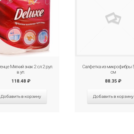
енце Мягкий знак 2 сл.2 рул.
Салфетка из микрофибры 
в уп.
см
118.48
₽
88.35
₽
Добавить в корзину
Добавить в корзину