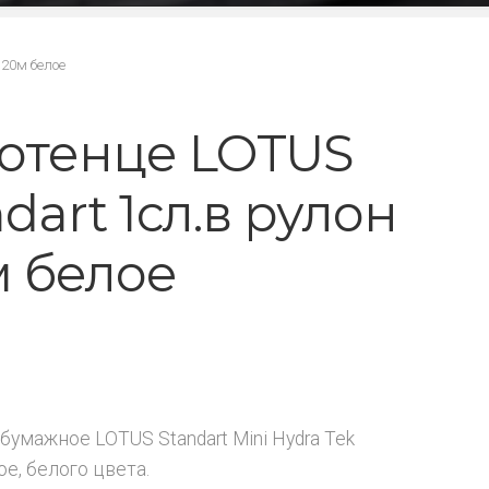
120м белое
отенце LOTUS
dart 1сл.в рулон
м белое
₽
бумажное LOTUS Standart Mini Hydra Tek
е, белого цвета.