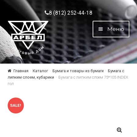
Перейти к навигации
Перейти к содержимому
8 (812) 252-44-18
Меню
Главная
Каталог
Бумага и товары из бумаги
Бумага с
липким слоем, кубарики
Бумага с липким слоем 75*105 INDEX
гол
SALE!