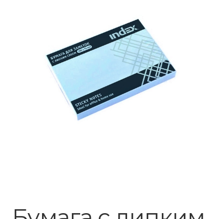
🔍
Бумага с липким