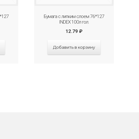
*127
Бумага с липким слоем 76*127
INDEX 100л гол.
12.79
₽
Добавить в корзину