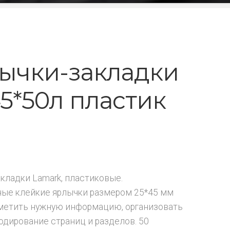
ычки-закладки
45*50л пластик
акладки Lamark, пластиковые.
ые клейкие ярлычки размером 25*45 мм
метить нужную информацию, организовать
одирование страниц и разделов. 50