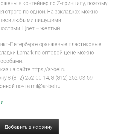
ложены в контейнер по Z-принципу, поэтому
я строго по одной. На закладках можно
дписи любыми пишущими
остями. Цвет – желтый
анкт-Петербурге оранжевые пластиковые
кладки Lamark по оптовой цене можно
особами:
аз на сайте https://ar-bel.ru
ну 8 (812) 252-00-14, 8-(812) 252-03-59
онной почте mil@ar-bel.ru
ии
Добавить в корзину