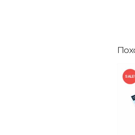
Пох
SALE