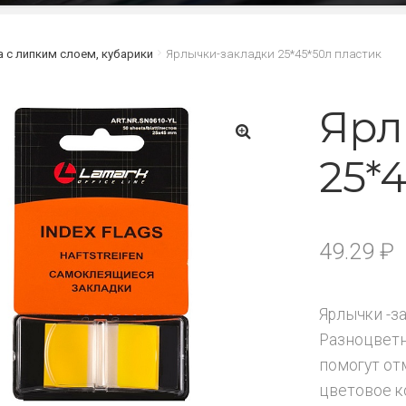
а с липким слоем, кубарики
Ярлычки-закладки 25*45*50л пластик
Ярл
25*
🔍
49.29
₽
Ярлычки -з
Разноцветн
помогут от
цветовое к