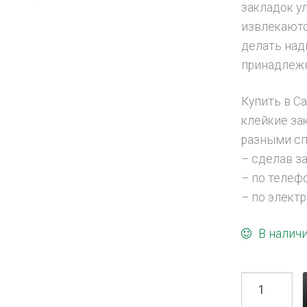
закладок у
извлекаютс
делать на
принадлежн
Купить в С
клейкие за
разными сп
– сделав зак
– по телефо
– по электр
В налич