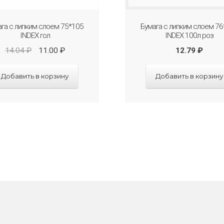
ага с липким слоем 75*105
Бумага с липким слоем 76
INDEX гол
INDEX 100л роз
14.04
₽
11.00
₽
12.79
₽
Добавить в корзину
Добавить в корзину