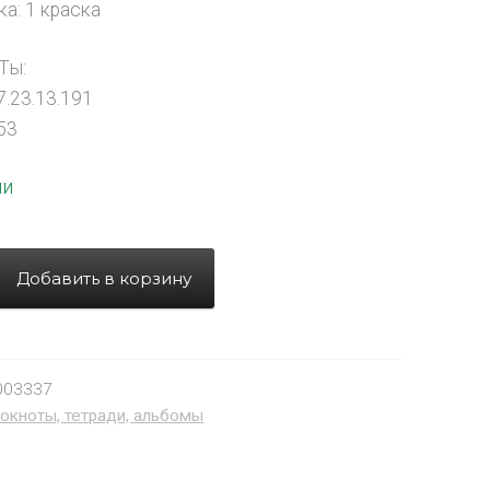
а: 1 краска
Ты:
.23.13.191
53
ии
Добавить в корзину
003337
окноты, тетради, альбомы