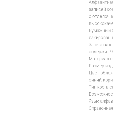
Алфавитная
записей ко
с отделочн
высококаче
Бумажный б
лакированн
Записная к
содержит 9
Материал о
Размер изд
Цвет облож
синий, кор
Тип крепле
Возможност
Язык алфав
Справочная