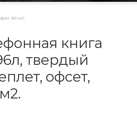
фсет, 80г/м2.
ефонная книга
,96л, твердый
еплет, офсет,
м2.
₽