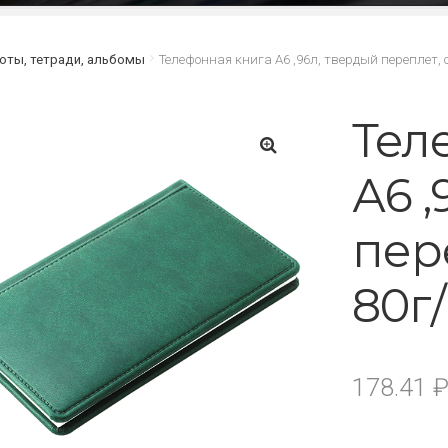
оты, тетради, альбомы
Телефонная книга А6 ,96л, твердый переплет, о
Тел
А6 
🔍
пер
80г/
178.41