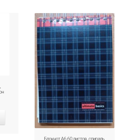
,
он
Блокнот А6 60 листов, спираль,