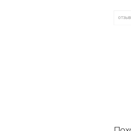
ОТЗЫВ
Пох