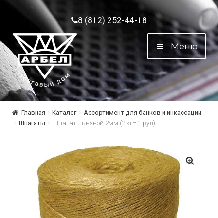
Перейти к навигации
Перейти к содержимому
8 (812) 252-44-18
Меню
Главная
Каталог
Ассортимент для банков и инкассации
Шпагаты
Шпагат льняной 2мм (2 кг= 1 рул)
🔍