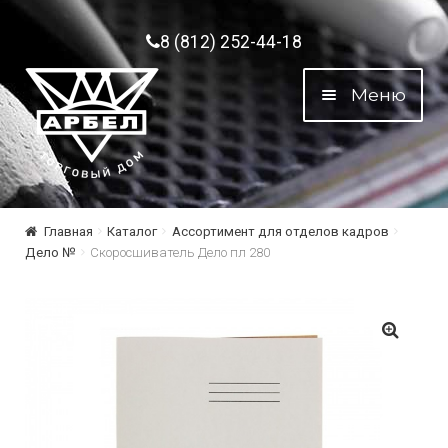
Перейти к навигации
Перейти к содержимому
8 (812) 252-44-18
Меню
Главная
Каталог
Ассортимент для отделов кадров
Дело №
Скоросшиватель Дело пл 280
🔍