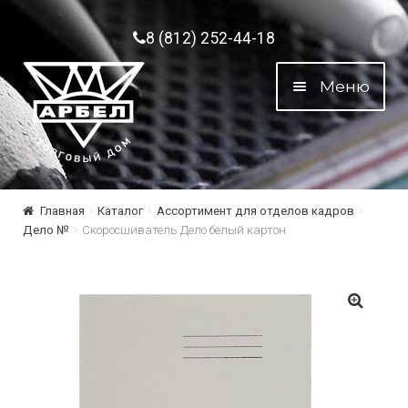
Перейти к навигации
Перейти к содержимому
8 (812) 252-44-18
Меню
Главная
Каталог
Ассортимент для отделов кадров
Дело №
Скоросшиватель Дело белый картон
🔍