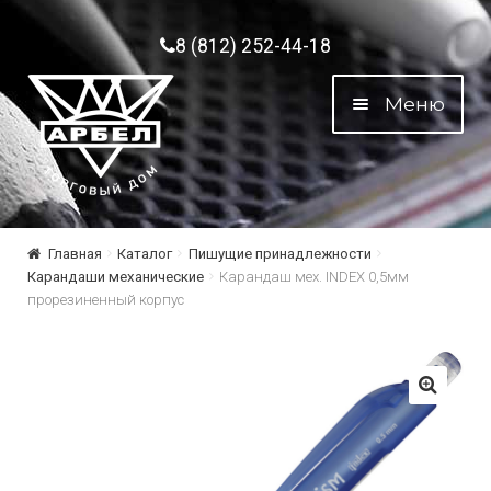
Перейти к навигации
Перейти к содержимому
8 (812) 252-44-18
Меню
Главная
Каталог
Пишущие принадлежности
Карандаши механические
Карандаш мех. INDEX 0,5мм
прорезиненный корпус
🔍