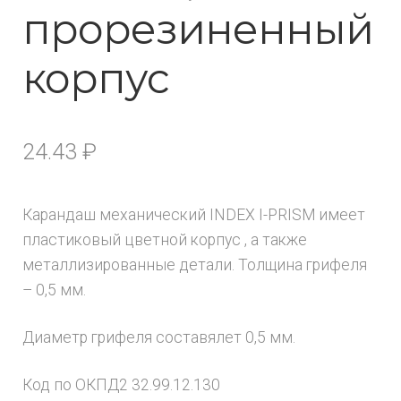
прорезиненный
корпус
24.43
₽
Карандаш механический INDEX I-PRISM имеет
пластиковый цветной корпус , а также
металлизированные детали. Толщина грифеля
– 0,5 мм.
Диаметр грифеля составялет 0,5 мм.
Код по ОКПД2 32.99.12.130