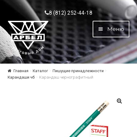
Перейти к навигации
Перейти к содержимому
8 (812) 252-44-18
Меню
Главная
Каталог
Пишущие принадлежности
Карандаши чб
Карандаш чернографитный
🔍