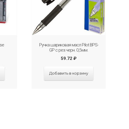
use
Ручка шариковая масл Pilot BPS-
GP с рез.черн. 0,5мм.
59.72
₽
Добавить в корзину