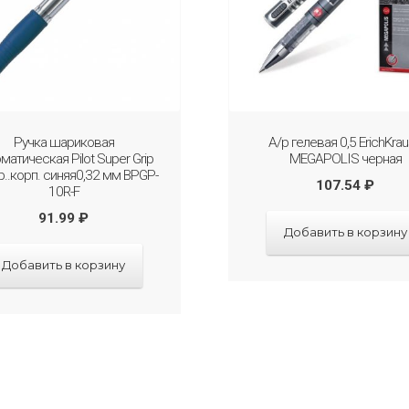
Ручка шариковая
А/р гелевая 0,5 ErichKra
матическая Pilot Super Grip
MEGAPOLIS черная
р..корп. синяя0,32 мм BPGP-
107.54
₽
10R-F
91.99
₽
Добавить в корзину
Добавить в корзину