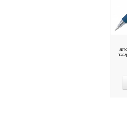
авто
проз