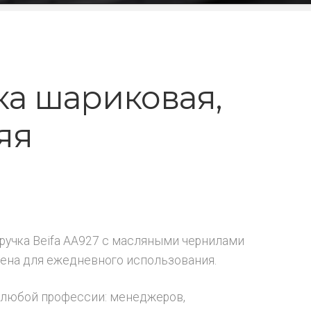
ка шариковая,
яя
ручка Beifa AA927 с масляными чернилами
ена для ежедневного использования.
любой профессии: менеджеров,