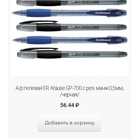
А/р гелевая ER. Krause GP-700 с рез. манж.0,5мм.,
/черная/
56.44
₽
Добавить в корзину