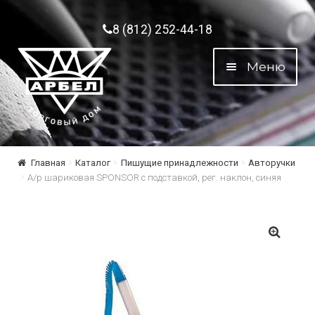
Перейти к навигации
Перейти к содержимому
8 (812) 252-44-18
Меню
Главная
Каталог
Пишущие принадлежности
Авторучки
А/р шариковая SPONSOR c подставкой, рег. наклон, синяя
🔍