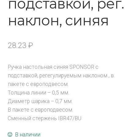
подставкой, рег.
наклон, синяя
28.23
₽
Ручка настольная синяя SPONSOR с
подставкой, регегулируемым наклоном , в
пакете с европодвесом.
Толщина линии – 0,5 мм.
Диаметр шарика – 0,7 мм.
В пакете с европодвесом.
Сменный стержень IBR47/BU
В наличии