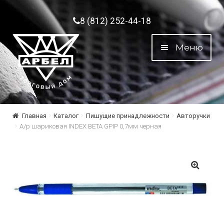
Перейти к навигации
Перейти к содержимому
8 (812) 252-44-18
Меню
Главная
Каталог
Пишущие принадлежности
Авторучки
А/р шариковая INDEX BETA GPIP 0,7мм черная
🔍