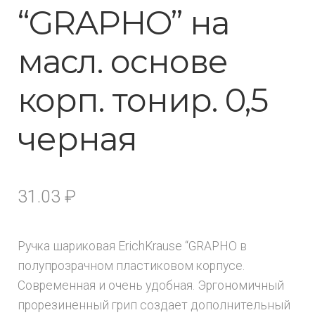
“GRAPHO” на
масл. основе
корп. тонир. 0,5
черная
31.03
₽
Ручка шариковая ErichKrause “GRAPHO в
полупрозрачном пластиковом корпусе.
Современная и очень удобная. Эргономичный
прорезиненный грип создает дополнительный