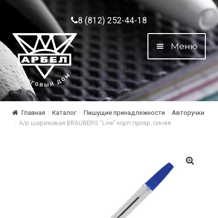
Перейти к навигации
Перейти к содержимому
8 (812) 252-44-18
Меню
Главная
Каталог
Пишущие принадлежности
Авторучки
А/р шариковая BRAUBERG “Line” корп.прозр, синяя
🔍