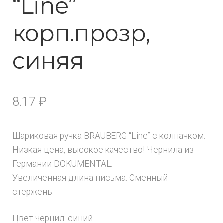
“Line”
корп.прозр,
синяя
8.17
₽
Шариковая ручка BRAUBERG “Line” с колпачком.
Низкая цена, высокое качество! Чернила из
Германии DOKUMENTAL.
Увеличенная длина письма. Сменный
стержень.
Цвет чернил: синий