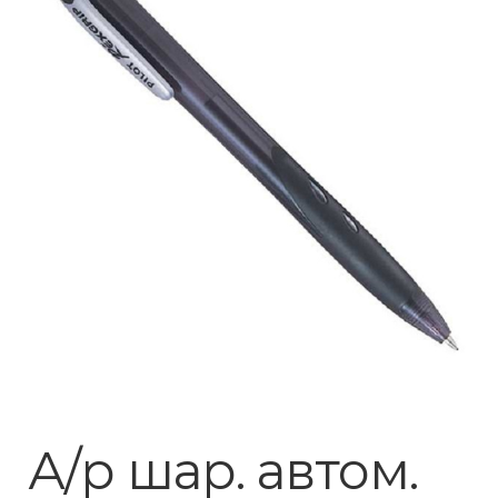
А/р шар. автом.