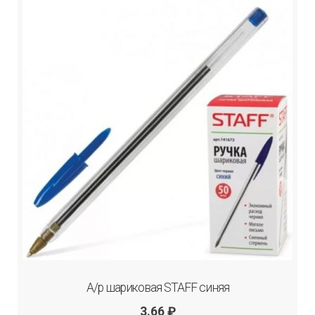
А/р шариковая STAFF синяя
3.66
₽