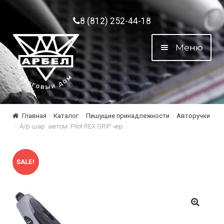
Перейти к навигации
Перейти к содержимому
8 (812) 252-44-18
Меню
Главная
Каталог
Пишущие принадлежности
Авторучки
А/р шар. автом. Рilot REX GRIP чер
SALE!
🔍