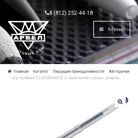
Перейти к навигации
Перейти к содержимому
8 (812) 252-44-18
Меню
Главная
Каталог
Пишущие принадлежности
Авторучки
А/р гелевая 0,5 WORKMATE U-Save синяя с резин. упором
🔍