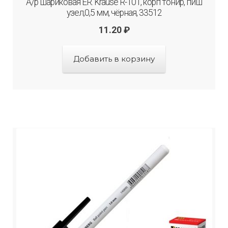
А/р шариковая ER. Krause R-101, корп тонир, пиш
узел,0,5 мм, чёрная, 33512
11.20
₽
Добавить в корзину