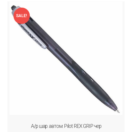
SALE!
А/р шар. автом. Рilot REX GRIP чер