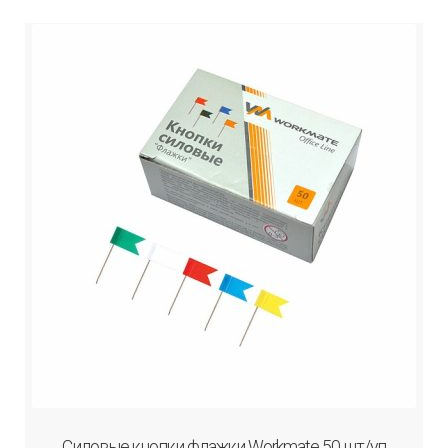
Силовые кнопки флажки Workmate 50 шт/уп