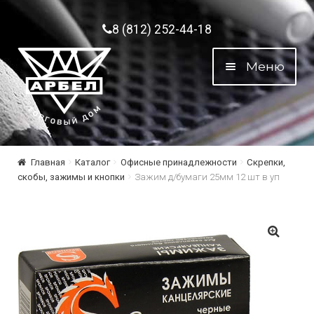
Перейти к навигации
Перейти к содержимому
8 (812) 252-44-18
Меню
Главная
Каталог
Офисные принадлежности
Скрепки,
скобы, зажимы и кнопки
Зажим д/бумаги 25мм 12 шт в уп
🔍