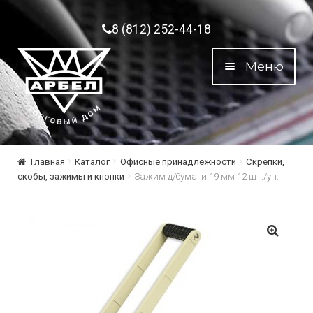
Перейти к навигации
Перейти к содержимому
8 (812) 252-44-18
Меню
Главная
Каталог
Офисные принадлежности
Скрепки,
скобы, зажимы и кнопки
Зажим д/бумаги 19 мм 12 шт./уп.
🔍