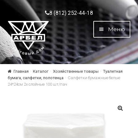
Перейти к навигации
Перейти к содержимому
8 (812) 252-44-18
Меню
Главная
Каталог
Хозяйственные товары
Туалетная
бумага, салфетки, полотенца
Салфетки бумажные белые
24*24см 2х слойные 100 шт/пач
🔍