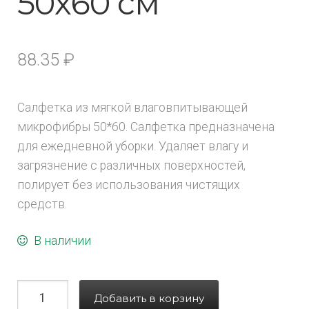
50х60 см
88.35
₽
Салфетка из мягкой влаговпитывающей
микрофибры 50*60. Салфетка предназначена
для ежедневной уборки. Удаляет влагу и
загрязнение с различных поверхностей,
полирует без использования чистящих
средств.
В наличии
Добавить в корзину