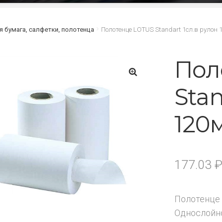
я бумага, салфетки, полотенца
Полотенце LOTUS Standart 1сл.в рулон 
Пол
Stan
🔍
120
177.03
Полотенце 
Однослойно