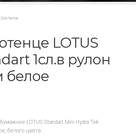
120м белое
отенце LOTUS
dart 1сл.в рулон
м белое
₽
бумажное LOTUS Standart Mini Hydra Tek
е, белого цвета.