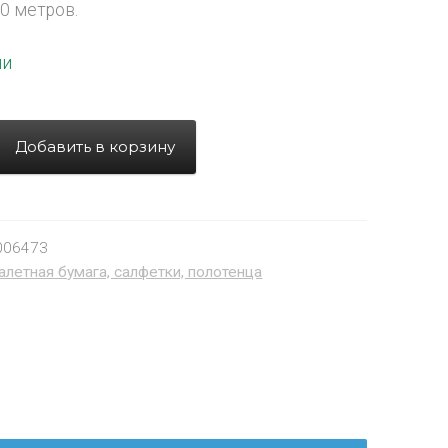
20 метров.
ии
Добавить в корзину
006473
алетная бумага, салфетки, полотенца