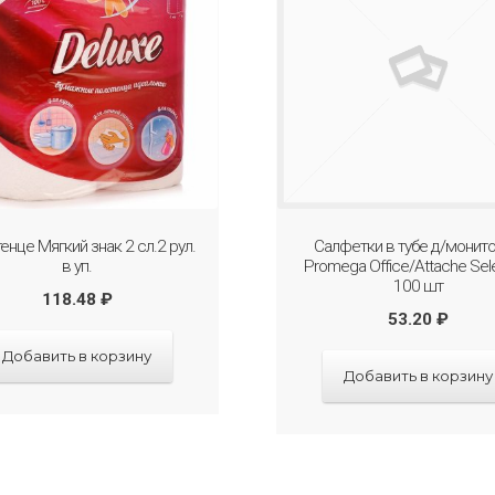
енце Мягкий знак 2 сл.2 рул.
Салфетки в тубе д/монит
в уп.
Promega Office/Attache Sel
100 шт
118.48
₽
53.20
₽
Добавить в корзину
Добавить в корзину