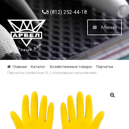
Перейти к навигации
Перейти к содержимому
8 (812) 252-44-18
Меню
Главная
Каталог
Хозяйственные товары
Перчатки
Перчатки латексные XL с хлопковым напылением
🔍