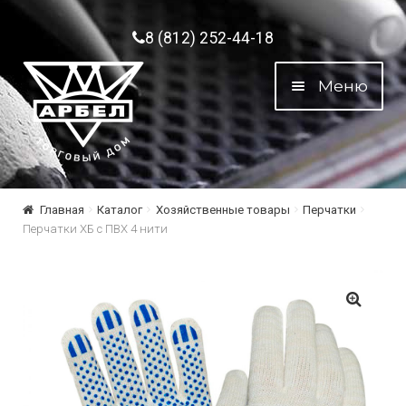
Перейти к навигации
Перейти к содержимому
8 (812) 252-44-18
Меню
Главная
Каталог
Хозяйственные товары
Перчатки
Перчатки ХБ с ПВХ 4 нити
🔍