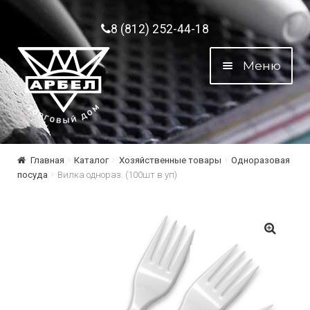
Перейти к навигации
Перейти к содержимому
8 (812) 252-44-18
Меню
Главная
Каталог
Хозяйственные товары
Одноразовая
посуда
Вилка однораз. (100шт в уп)
🔍