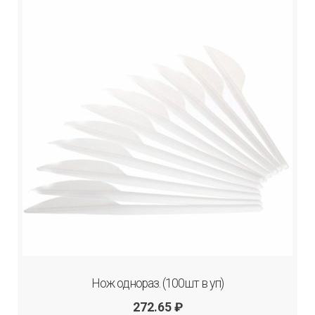
Нож однораз. (100шт в уп)
272.65
₽