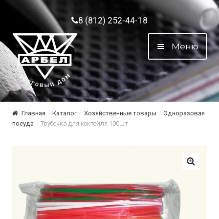
Перейти к навигации
Перейти к содержимому
8 (812) 252-44-18
Меню
Главная
Каталог
Хозяйственные товары
Одноразовая
посуда
Трубочка для коктейля 100шт
🔍