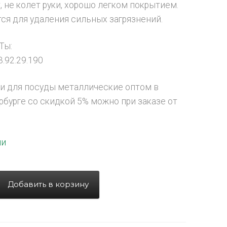
, не колет руки, хорошо легком покрытием.
ся для удаления сильных загрязнений.
Ты:
.92.29.190
ки для посуды металлические оптом в
рбурге со скидкой 5% можно при заказе от
ии
Добавить в корзину