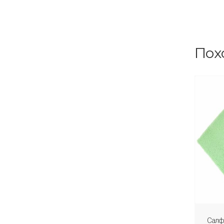
Пох
Салф