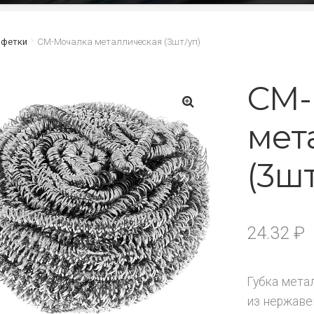
лфетки
СМ-Мочалка металлическая (3шт/уп)
СМ-
мет
🔍
(3шт
24.32
₽
Губка мета
из нержаве