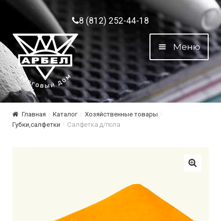
Перейти к навигации
Перейти к содержимому
8 (812) 252-44-18
Меню
Главная
Каталог
Хозяйственные товары
Губки,салфетки
Салфетка д/пола
🔍