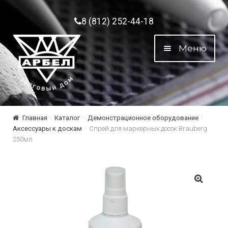
Перейти к навигации
Перейти к содержимому
8 (812) 252-44-18
Меню
Главная
Каталог
Демонстрационное оборудование
Аксессуары к доскам
Спрей для маркерных досок Brauberg
250мл
🔍