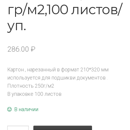
гр/м2,100 листов/
уп.
286.00
₽
Картон , нарезанный в формат 210*320 мм
используется для подшикви документов .
Плотность 250г/м2
В упаковке 100 листов
В наличии