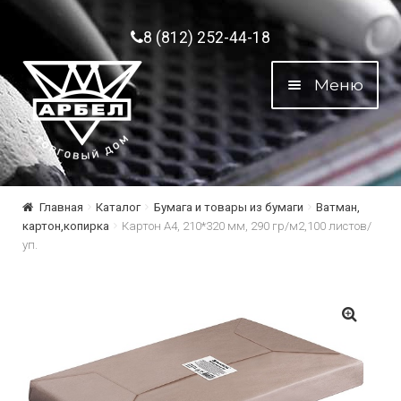
Перейти к навигации
Перейти к содержимому
8 (812) 252-44-18
Меню
Главная
Каталог
Бумага и товары из бумаги
Ватман,
картон,копирка
Картон А4, 210*320 мм, 290 гр/м2,100 листов/
уп.
🔍