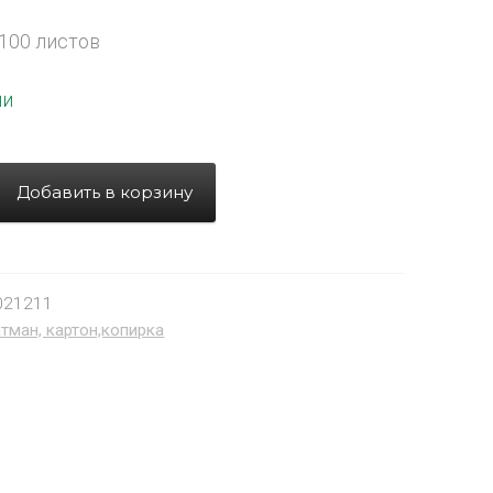
 100 листов
ии
Добавить в корзину
021211
тман, картон,копирка