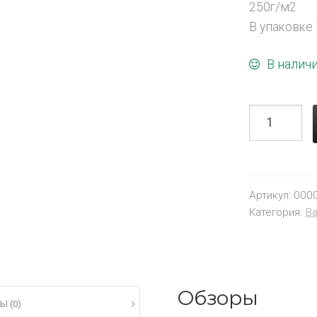
250г/м2
В упаковке
В налич
Артикул:
000
Категория:
Ва
Обзоры
Ы (0)