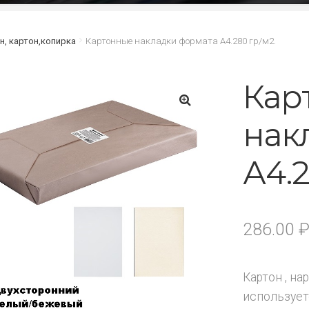
н, картон,копирка
Картонные накладки формата А4.280 гр/м2.
Кар
нак
🔍
А4.2
286.00
Картон , н
использует