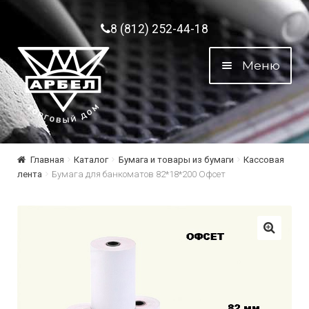
Перейти к навигации
Перейти к содержимому
8 (812) 252-44-18
Меню
Главная
Каталог
Бумага и товары из бумаги
Кассовая
лента
Бумага для банкоматов 82*18*200 Офсет
🔍