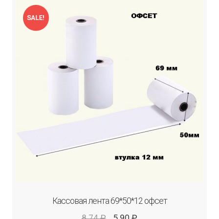
SALE!
Кассовая лента 69*50*12 офсет
8.74
₽
5.90
₽