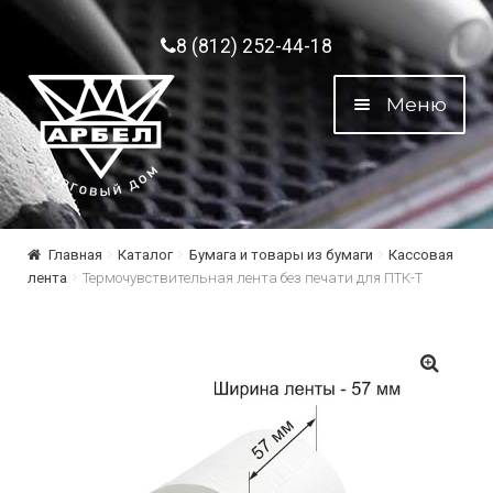
Перейти к навигации
Перейти к содержимому
8 (812) 252-44-18
Меню
Главная
Каталог
Бумага и товары из бумаги
Кассовая
лента
Термочувствительная лента без печати для ПТК-Т
🔍