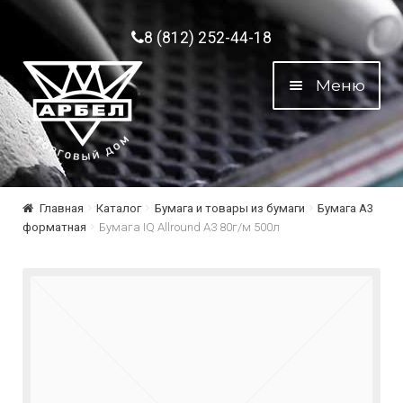
Перейти к навигации
Перейти к содержимому
8 (812) 252-44-18
Меню
Главная
Каталог
Бумага и товары из бумаги
Бумага A3
форматная
Бумага IQ Allround A3 80г/м 500л