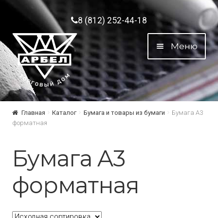
Перейти к навигации
Перейти к содержимому
8 (812) 252-44-18
Меню
Главная
Каталог
Бумага и товары из бумаги
Бумага A3
форматная
Бумага A3
форматная