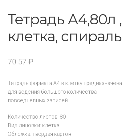
Тетрадь А4,80л ,
клетка, спираль
70.57
₽
Тетрадь формата А4 в клетку предназначена
для ведения большого количества
повседневных записей.
Количество листов: 80
Вид линовки: клетка
Обложка: твердая картон