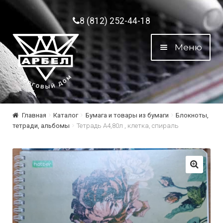
Перейти к навигации
Перейти к содержимому
8 (812) 252-44-18
Меню
Главная
Каталог
Бумага и товары из бумаги
Блокноты,
тетради, альбомы
Тетрадь А4,80л , клетка, спираль
🔍