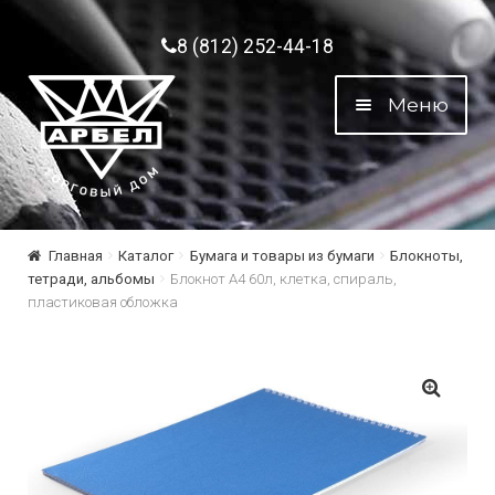
Перейти к навигации
Перейти к содержимому
8 (812) 252-44-18
Меню
Главная
Каталог
Бумага и товары из бумаги
Блокноты,
тетради, альбомы
Блокнот А4 60л, клетка, спираль,
пластиковая обложка
🔍