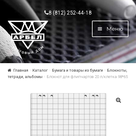
Перейти к навигации
Перейти к содержимому
8 (812) 252-44-18
Меню
Главная
Каталог
Бумага и товары из бумаги
Блокноты,
тетради, альбомы
Блокнот для флипчартов 20 л/клетка 98*65
🔍