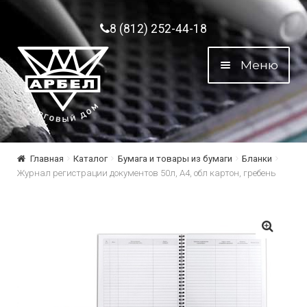
Перейти к навигации
Перейти к содержимому
8 (812) 252-44-18
Меню
Главная
Каталог
Бумага и товары из бумаги
Бланки
Журнал регистрации документов 50л, А4, обл картон, гребень
🔍