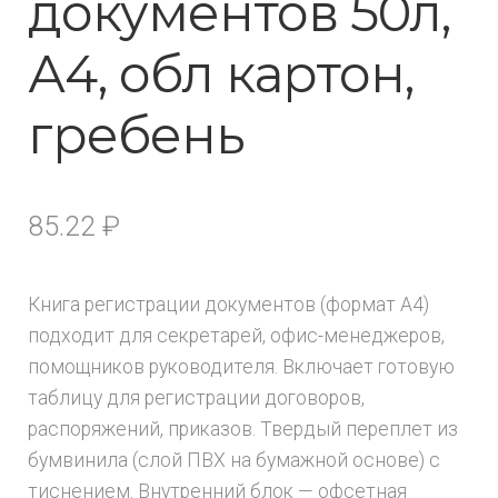
документов 50л,
А4, обл картон,
гребень
85.22
₽
Книга регистрации документов (формат А4)
подходит для секретарей, офис-менеджеров,
помощников руководителя. Включает готовую
таблицу для регистрации договоров,
распоряжений, приказов. Твердый переплет из
бумвинила (слой ПВХ на бумажной основе) с
тиснением. Внутренний блок — офсетная