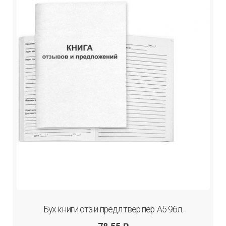
Бух книги отз.и предл.твер.пер. А5 96л.