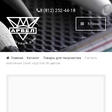
Перейти к навигации
Перейти к содержимому
8 (812) 252-44-18
Меню
Главная
Каталог
Товары для творчества
Пастель
масляная Сонет круглая 36 цветов