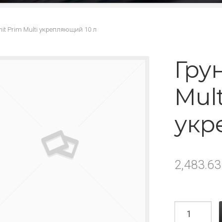
nit Prim Multi укрепляющий 10 л
Грун
Mult
укр
2,483.6