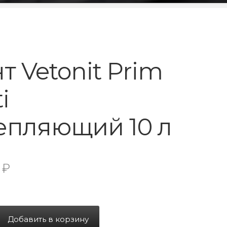
т Vetonit Prim
i
епляющий 10 л
3
₽
Добавить в корзину