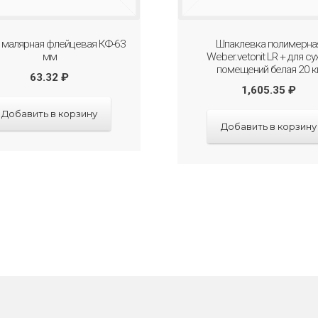
 малярная флейцевая КФ-63
Шпаклевка полимерна
мм
Weber.vetonit LR + для су
помещений белая 20 к
63.32
₽
1,605.35
₽
Добавить в корзину
Добавить в корзину