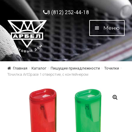
Перейти к навигации
Перейти к содержимому
8 (812) 252-44-18
Меню
Главная
Каталог
Пишущие принадлежности
Точилки
Точилка ArtSpace 1 отверстие, с контейнером
🔍