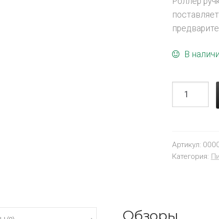
Роллер руч
поставляет
предварите
В налич
Артикул:
000
Категория:
П
Обзоры