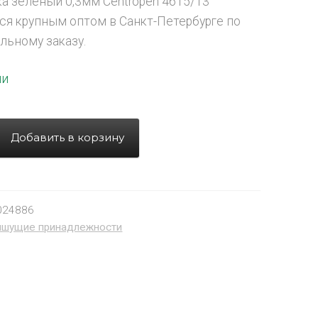
ка зелёный 0,3мм Centropen 4615/13
ся крупным оптом в Санкт-Петербурге по
льному заказу.
ии
Добавить в корзину
024886
ишущие принадлежности