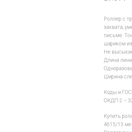
Роллер с т
захвата, 
письме. То
шариком из
Не высыхае
Длина лини
Одноразов
Ширина сле
Коды и ГОС
ОКДП 2 – 3
Купить рол
4615/13 ме