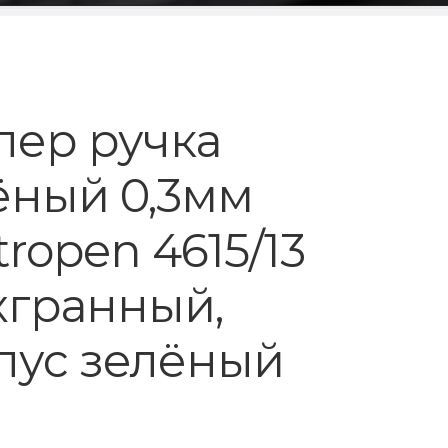
лер ручка
ёный 0,3мм
ropen 4615/13
хгранный,
пус зелёный