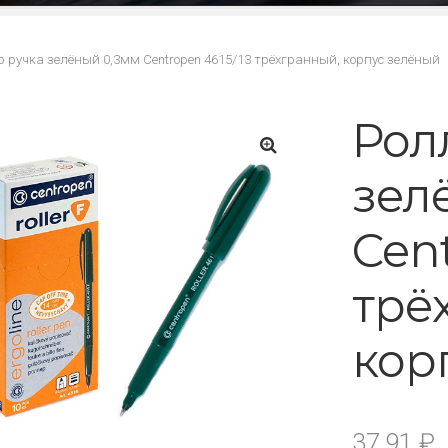
р ручка зелёный 0,3мм Centropen 4615/13 трёхгранный, корпус зелёный
Рол
зел
🔍
Cent
трё
кор
37.91
₽