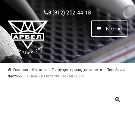
Перейти к навигации
Перейти к содержимому
8 (812) 252-44-18
Меню
Главная
Каталог
Пишущие принадлежности
Линейки и
ластики
Линейка металлическая 60 см
🔍