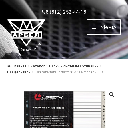
Перейти к навигации
Перейти к содержимому
8 (812) 252-44-18
Меню
Главная
Каталог
Папки и системы архивации
Разделители
Разделитель пластик.А4 цифровой 1-31
🔍