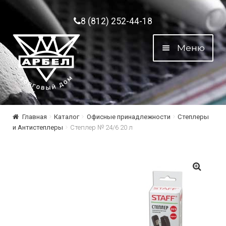
Перейти к навигации
Перейти к содержимому
8 (812) 252-44-18
Меню
Главная
Каталог
Офисные принадлежности
Степлеры
и Антистеплеры
Степлер № 24/6 20 л
🔍