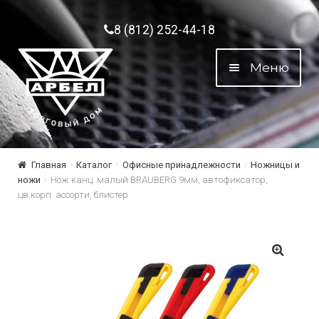
Перейти к навигации
Перейти к содержимому
8 (812) 252-44-18
Меню
Главная
Каталог
Офисные принадлежности
Ножницы и
ножи
Нож канц. малый BRAUBERG 9мм, автофиксатор,
цв.корп. ассорти, блистер
🔍