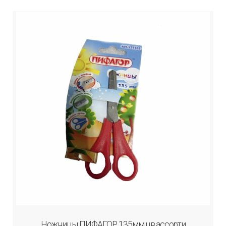
Ножницы ПИФАГОР 135мм,цв.ассорти